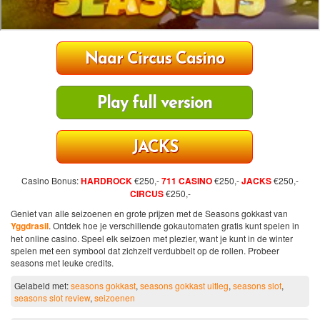
Naar Circus Casino
Play full version
JACKS
Casino Bonus:
HARDROCK
€250,-
711 CASINO
€250,-
JACKS
€250,-
CIRCUS
€250,-
Geniet van alle seizoenen en grote prijzen met de Seasons gokkast van
Yggdrasil
. Ontdek hoe je verschillende gokautomaten gratis kunt spelen in
het online casino. Speel elk seizoen met plezier, want je kunt in de winter
spelen met een symbool dat zichzelf verdubbelt op de rollen. Probeer
seasons met leuke credits.
Gelabeld met:
seasons gokkast
,
seasons gokkast uitleg
,
seasons slot
,
seasons slot review
,
seizoenen