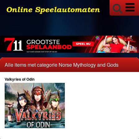
Shuffle Master
Spearhead
Spinplay
Spin to Win Jackpot
Stakelogic
Stormcraft
Alle items met categorie Norse Mythology and Gods
Super Stake
Timers
Valkyries of Odin
Triple Edge
WMS Williams
Yggdrasil
Bingo
Buy Bonus