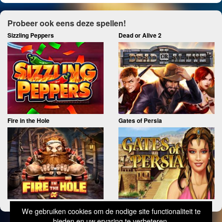
Alles
18+ Gok Info
Probeer ook eens deze spellen!
Sizzling Peppers
Dead or Alive 2
Fire in the Hole
Gates of Persia​
We gebruiken cookies om de nodige site functionaliteit te
bieden en uw ervaring te verbeteren.