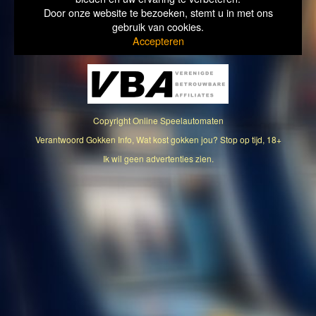
Door onze website te bezoeken, stemt u in met ons
gebruik van cookies.
Accepteren
Copyright
Online Speelautomaten
Verantwoord Gokken Info, Wat kost gokken jou? Stop op tijd, 18+
Ik wil geen advertenties zien.