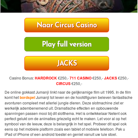
Naar Circus Casino
Play full version
JACKS
Casino Bonus:
HARDROCK
€250,-
711 CASINO
€250,-
JACKS
€250,-
CIRCUS
€250,-
De online gokkast Jumanji linkt naar de gelijknamige film uit 1995. In de film
komt het
bordspel
Jumanji tot leven en de hoofdfiguren beleven fantastische
avonturen compleet met allerlei jungle dieren. Deze slotmachine ziet er
werkelijk adembenemend uit. Dramatische effecten en opbouwende
spanningen passen mooi bij dit slotthema. Het is ontwikkelaar Netent ook
perfect gelukt om de animaties griezelig echt te maken. Let voor al op het
symbool van de leeuw, deze is belangrijk in het spel. Probeer dit spel ook
eens op het mobiele platform zoals een tablet of mobiele telefoon. Pak u
iPad of iPhone of een android toestel en geniet vanuit uw luie stoel.