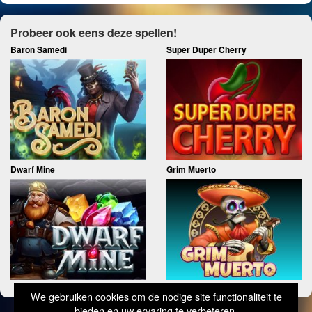
Alles
18+ Gok Info
Probeer ook eens deze spellen!
Baron Samedi
Super Duper Cherry
Dwarf Mine
Grim Muerto
We gebruiken cookies om de nodige site functionaliteit te
bieden en uw ervaring te verbeteren.