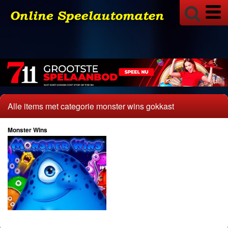
Shuffle Master
Spearhead
Spinplay
Spin to Win Jackpot
Stakelogic
Stormcraft
Alle items met categorie monster wins gokkast
Super Stake
Timers
Monster Wins
Triple Edge
WMS Williams
Yggdrasil
Bingo
Buy Bonus