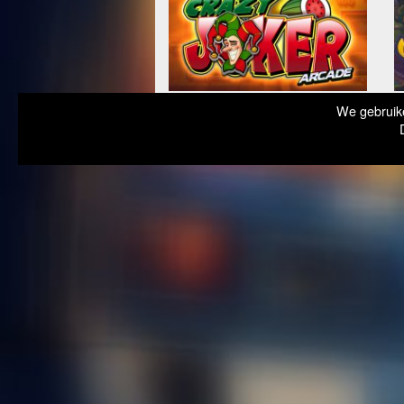
We gebruike