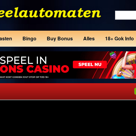
asten
Bingo
Buy Bonus
Alles
18+ Gok Info