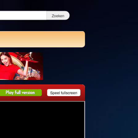
Speel fullscreen
Play full version