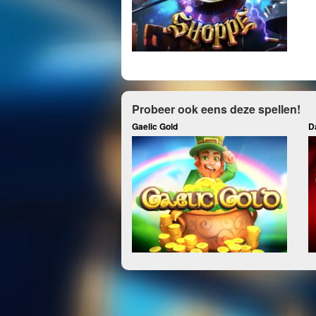
Probeer ook eens deze spellen!
Gaelic Gold
D