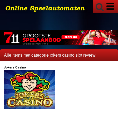
Shuffle Master
Spearhead
Spinplay
Spin to Win Jackpot
Stakelogic
Stormcraft
Alle items met categorie jokers casino slot review
Super Stake
Timers
Jokers Casino
Triple Edge
WMS Williams
Yggdrasil
Bingo
Buy Bonus