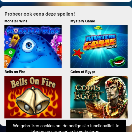
Alles
18+ Gok Info
Probeer ook eens deze spellen!
Monster Wins
Mystery Game
Bells on Fire
Coins of Egypt
We gebruiken cookies om de nodige site functionaliteit te
bieden en uw ervaring te verbeteren.