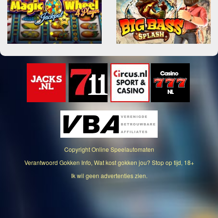
Copyright
Online Speelautomaten
Verantwoord Gokken Info, Wat kost gokken jou? Stop op tijd, 18+
Ik wil geen advertenties zien.