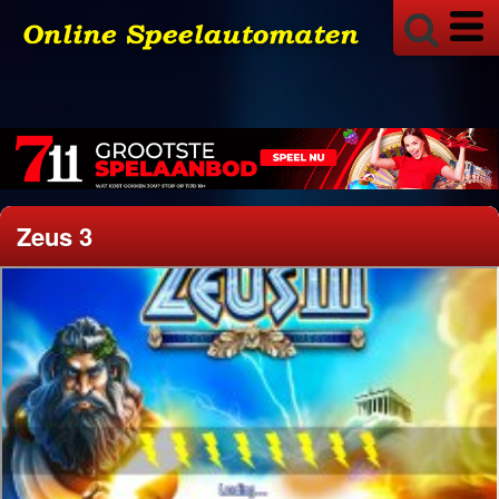
Zeus 3