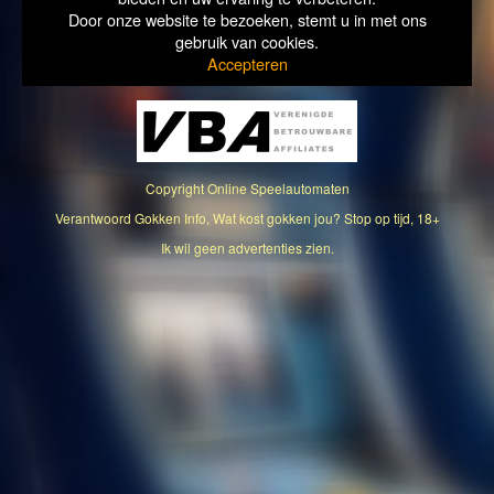
Door onze website te bezoeken, stemt u in met ons
gebruik van cookies.
Accepteren
Copyright
Online Speelautomaten
Verantwoord Gokken Info, Wat kost gokken jou? Stop op tijd, 18+
Ik wil geen advertenties zien.