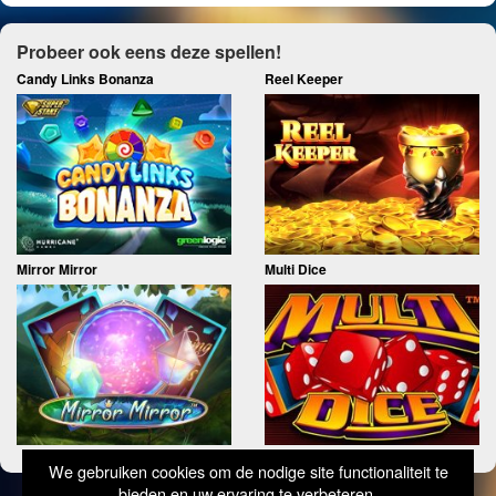
Alles
18+ Gok Info
Probeer ook eens deze spellen!
Candy Links Bonanza
Reel Keeper
Mirror Mirror
Multi Dice
We gebruiken cookies om de nodige site functionaliteit te
bieden en uw ervaring te verbeteren.