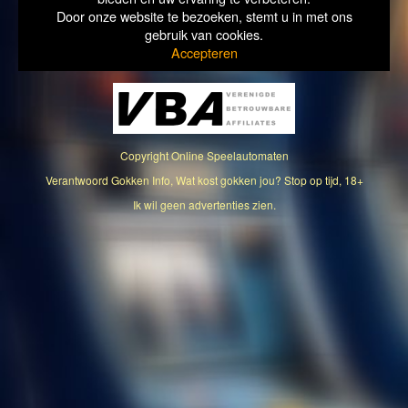
Door onze website te bezoeken, stemt u in met ons
gebruik van cookies.
Accepteren
Copyright
Online Speelautomaten
Verantwoord Gokken Info, Wat kost gokken jou? Stop op tijd, 18+
Ik wil geen advertenties zien.