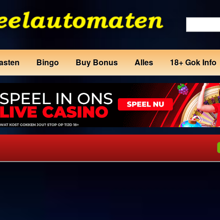
asten
Bingo
Buy Bonus
Alles
18+ Gok Info