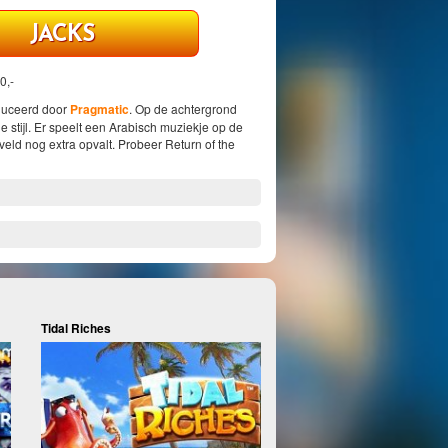
elkomst Bonus
0,-
oduceerd door
Pragmatic
. Op de achtergrond
 stijl. Er speelt een Arabisch muziekje op de
veld nog extra opvalt. Probeer Return of the
Tidal Riches