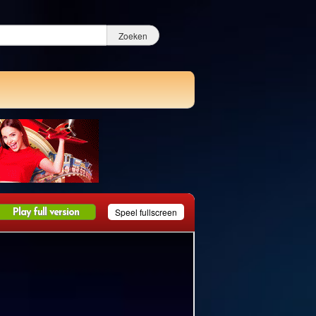
Speel fullscreen
Play full version