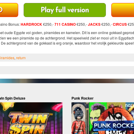
no
Play full version
W
sino Bonus:
HARDROCK
€250,-
711 CASINO
€250,-
JACKS
€250,-
CIRCUS
€25
het oude Egypte vol goden, piramides en kamelen. Dit is een online gokkast gepr
en we een piramide op de achtergrond. Het speelveld ziet er mooi uit in Egyptische
l. De achtergrond van de gokkast is erg oranje, waardoor het vrolijk gekleurde speel
iramides
,
return
win Spin Deluxe
Punk Rocker