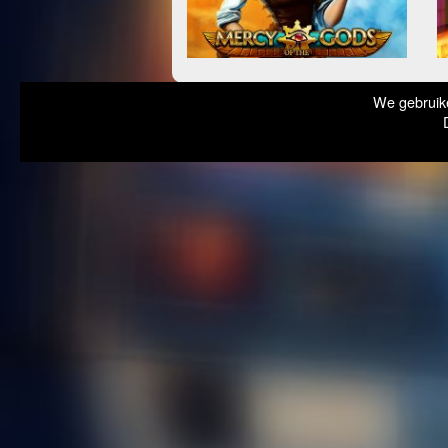
We gebruike