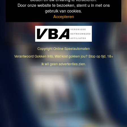
Door onze website te bezoeken, stemt u in met ons
gebruik van cookies.
Accepteren
Copyright
Online Speelautomaten
Verantwoord Gokken Info, Wat kost gokken jou? Stop op tijd, 18+
Ik wil geen advertenties zien.