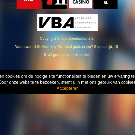
Copyright
Online Speelautomaten
Verantwoord Gokken Info, Wat kost gokken jou? Stop op tijd, 18+
Ik wil geen advertenties zien.
n cookies om de nodige site functionaliteit te bieden en uw ervaring te
Door onze website te bezoeken, stemt u in met ons gebruik van cookies
Accepteren