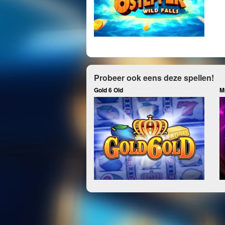
Probeer ook eens deze spellen!
Gold 6 Old
M