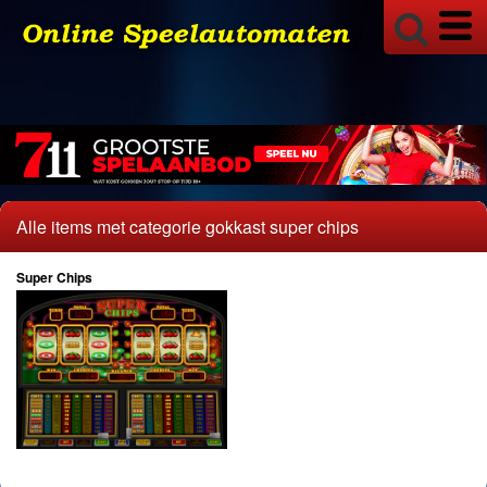
Shuffle Master
Spearhead
Spinplay
Spin to Win Jackpot
Stakelogic
Stormcraft
Alle items met categorie gokkast super chips
Super Stake
Timers
Super Chips
Triple Edge
WMS Williams
Yggdrasil
Bingo
Buy Bonus