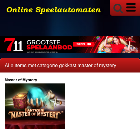
Shuffle Master
Spearhead
Spinplay
Spin to Win Jackpot
Stakelogic
Stormcraft
Alle items met categorie gokkast master of mystery
Super Stake
Timers
Master of Mystery
Triple Edge
WMS Williams
Yggdrasil
Bingo
Buy Bonus