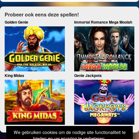
Alles
18+ Gok Info
Probeer ook eens deze spellen!
Golden Genie
Immortal Romance Mega Moolah
King Midas
Genie Jackpots
We gebruiken cookies om de nodige site functionaliteit te
bieden en uw ervaring te verbeteren.