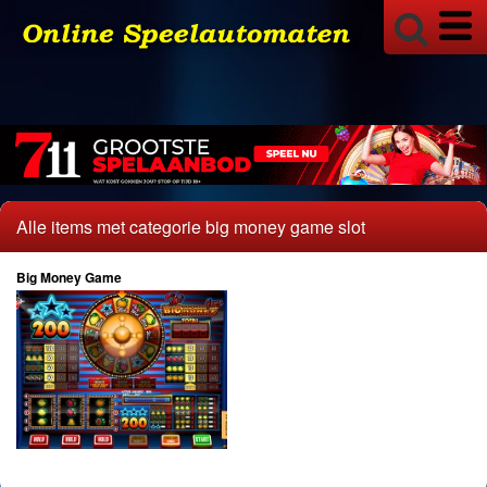
Shuffle Master
Spearhead
Spinplay
Spin to Win Jackpot
Stakelogic
Stormcraft
Alle items met categorie big money game slot
Super Stake
Timers
Big Money Game
Triple Edge
WMS Williams
Yggdrasil
Bingo
Buy Bonus