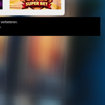
 verbeteren.
.