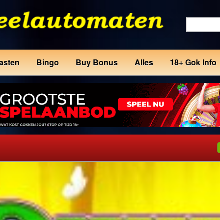
asten
Bingo
Buy Bonus
Alles
18+ Gok Info