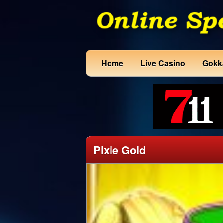
Home
Live Casino
Gokk
Pixie Gold