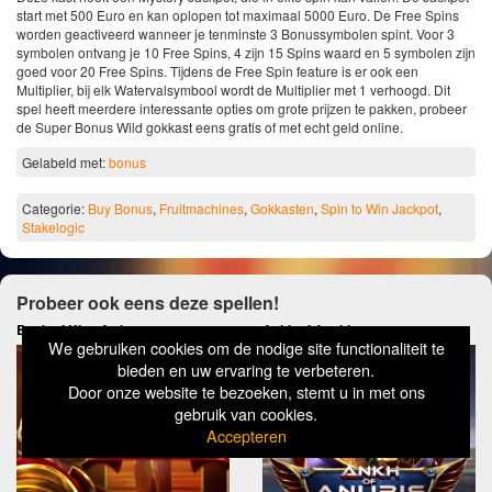
start met 500 Euro en kan oplopen tot maximaal 5000 Euro. De Free Spins
worden geactiveerd wanneer je tenminste 3 Bonussymbolen spint. Voor 3
symbolen ontvang je 10 Free Spins, 4 zijn 15 Spins waard en 5 symbolen zijn
goed voor 20 Free Spins. Tijdens de Free Spin feature is er ook een
Multiplier, bij elk Watervalsymbool wordt de Multiplier met 1 verhoogd. Dit
spel heeft meerdere interessante opties om grote prijzen te pakken, probeer
de Super Bonus Wild gokkast eens gratis of met echt geld online.
Gelabeld met:
bonus
Categorie:
Buy Bonus
,
Fruitmachines
,
Gokkasten
,
Spin to Win Jackpot
,
Stakelogic
Probeer ook eens deze spellen!
Book of King Arthur
Ankh of Anubis
We gebruiken cookies om de nodige site functionaliteit te
bieden en uw ervaring te verbeteren.
Door onze website te bezoeken, stemt u in met ons
gebruik van cookies.
Accepteren