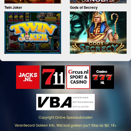
Twin Joker
Gods of Secrecy
Copyright
Online Speelautomaten
Verantwoord Gokken Info, Wat kost gokken jou? Stop op tijd, 18+