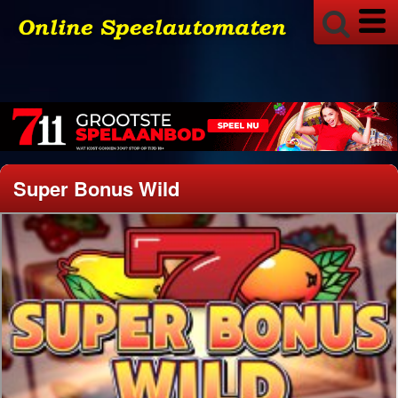
Super Bonus Wild