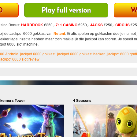
no
Play full version
sino Bonus:
HARDROCK
€250,-
711 CASINO
€250,-
JACKS
€250,-
CIRCUS
€25
 bij de Jackpot 6000 gokkast van
Netent
. Gratis spelen op gokkasten doe je nu met j
 lekker lage inzet te hebben maar toch makkelijk die jackpot kan scoren. Je speelt 
kpot 6000 slot machine.
000 Android
,
jackpot 6000 gokkast
,
jackpot 6000 gokkast hacken
,
jackpot 6000 grat
jackpot 6000 slot review
lkemors Tower
4 Seasons