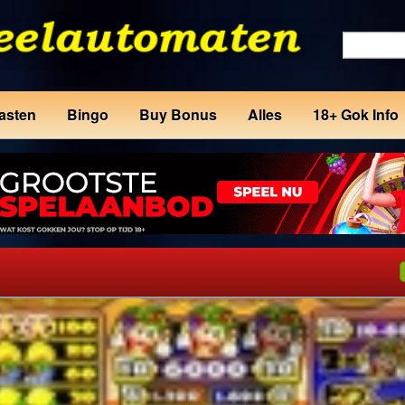
asten
Bingo
Buy Bonus
Alles
18+ Gok Info