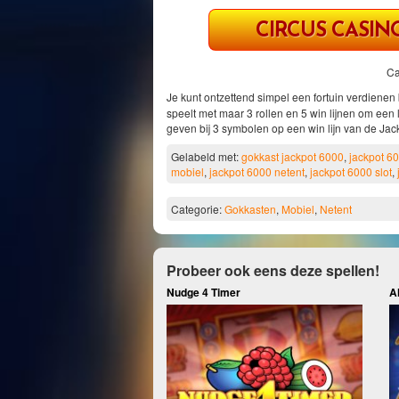
Naar Circus Casi
Ca
Je kunt ontzettend simpel een fortuin verdienen
speelt met maar 3 rollen en 5 win lijnen om een
geven bij 3 symbolen op een win lijn van de Jac
Gelabeld met:
gokkast jackpot 6000
,
jackpot 6
mobiel
,
jackpot 6000 netent
,
jackpot 6000 slot
,
Categorie:
Gokkasten
,
Mobiel
,
Netent
Probeer ook eens deze spellen!
Nudge 4 Timer
A