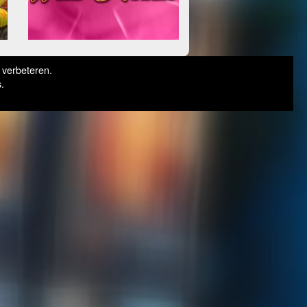
 verbeteren.
.