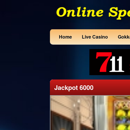
Home
Live Casino
Gokk
Jackpot 6000