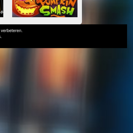
 verbeteren.
.