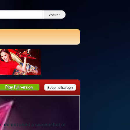
Speel fullscreen
Play full version