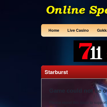
Home
Live Casino
Gokk
Starburst