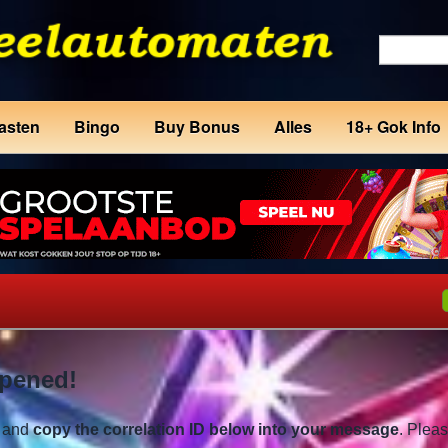
asten
Bingo
Buy Bonus
Alles
18+ Gok Info