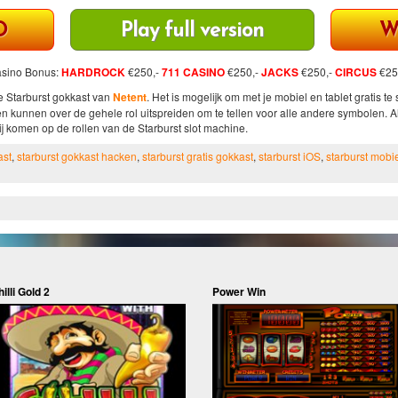
O
Play full version
sino Bonus:
HARDROCK
€250,-
711 CASINO
€250,-
JACKS
€250,-
CIRCUS
€25
e Starburst gokkast van
Netent
. Het is mogelijk om met je mobiel en tablet gratis t
 en kunnen over de gehele rol uitspreiden om te tellen voor alle andere symbolen. A
ij komen op de rollen van de Starburst slot machine.
ast
,
starburst gokkast hacken
,
starburst gratis gokkast
,
starburst iOS
,
starburst mobi
illi Gold 2
Power Win