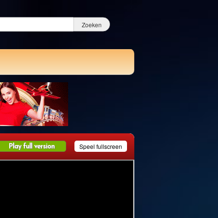
Speel fullscreen
Play full version