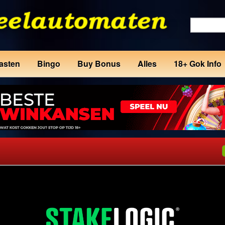
asten
Bingo
Buy Bonus
Alles
18+ Gok Info