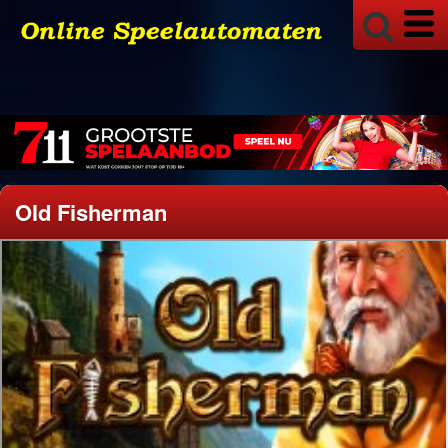
Old Fisherman