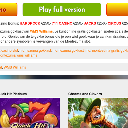
O
Play full version
W
sino Bonus:
HARDROCK
€250,-
711 CASINO
€250,-
JACKS
€250,-
CIRCUS
€25
tezuma gokkast van
WMS Williams
. Je kunt online gratis gokkasten spelen zoals 
id. Geniet van de te gekke bonus die je een wiel geeft waar je aan kan draaien, dra
door andere symbolen te vervangen van de Montezuma slot.
casino slot
,
montezuma gokkast
,
montezuma gokkast info
,
montezuma gratis gokk
ontezuma wms williams
el
,
WMS Williams
uick Hit Platinum
Charms and Clovers