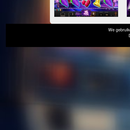
We gebruike