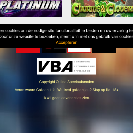
n cookies om de nodige site functionaliteit te bieden en uw ervaring te
Door onze website te bezoeken, stemt u in met ons gebruik van cookies
Accepteren
Copyright
Online Speelautomaten
Verantwoord Gokken Info, Wat kost gokken jou? Stop op tijd, 18+
Ik wil geen advertenties zien.