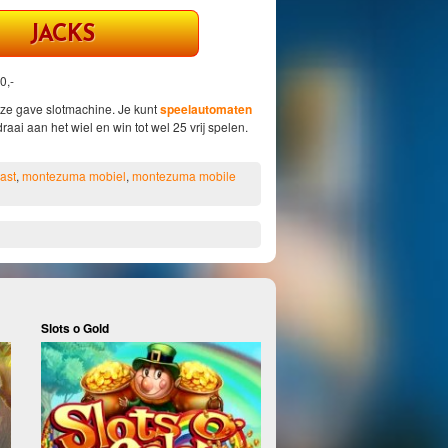
elkomst Bonus
0,-
deze gave slotmachine. Je kunt
speelautomaten
ai aan het wiel en win tot wel 25 vrij spelen.
ast
,
montezuma mobiel
,
montezuma mobile
Slots o Gold