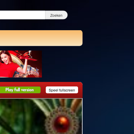
Speel fullscreen
Play full version