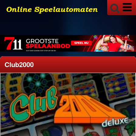
Club2000