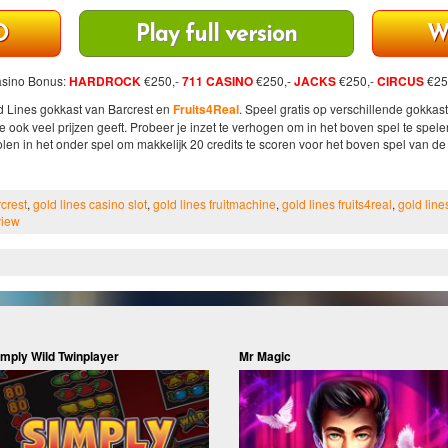
no
Play full version
sino Bonus:
HARDROCK
€250,-
711 CASINO
€250,-
JACKS
€250,-
CIRCUS
€25
ld Lines gokkast van Barcrest en
Fruits4Real
. Speel gratis op verschillende gokkaste
je ook veel prijzen geeft. Probeer je inzet te verhogen om in het boven spel te spele
len in het onder spel om makkelijk 20 credits te scoren voor het boven spel van de 
rcrest
,
gold lines casino slot
,
gold lines fruitmachine
,
gold lines fruits4real
,
gold line
view
l
imply Wild Twinplayer
Mr Magic