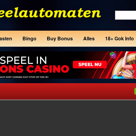
asten
Bingo
Buy Bonus
Alles
18+ Gok Info