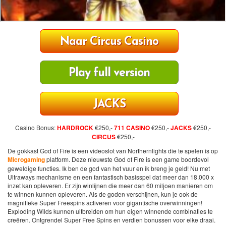
Naar Circus Casino
Play full version
JACKS
Casino Bonus:
HARDROCK
€250,-
711 CASINO
€250,-
JACKS
€250,-
CIRCUS
€250,-
De gokkast God of Fire is een videoslot van Northernlights die te spelen is op
Microgaming
platform. Deze nieuwste God of Fire is een game boordevol
geweldige functies. Ik ben de god van het vuur en ik breng je geld! Nu met
Ultraways mechanisme en een fantastisch basisspel dat meer dan 18.000 x
inzet kan opleveren. Er zijn winlijnen die meer dan 60 miljoen manieren om
te winnen kunnen opleveren. Als de goden verschijnen, kun je ook de
magnifieke Super Freespins activeren voor gigantische overwinningen!
Exploding Wilds kunnen uitbreiden om hun eigen winnende combinaties te
creëren. Ontgrendel Super Free Spins en verdien bonussen voor elke draai.