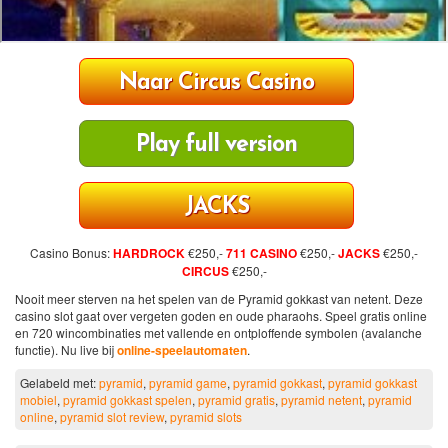
Naar Circus Casino
Play full version
JACKS
Casino Bonus:
HARDROCK
€250,-
711 CASINO
€250,-
JACKS
€250,-
CIRCUS
€250,-
Nooit meer sterven na het spelen van de Pyramid gokkast van netent. Deze
casino slot gaat over vergeten goden en oude pharaohs. Speel gratis online
en 720 wincombinaties met vallende en ontploffende symbolen (avalanche
functie). Nu live bij
online-speelautomaten
.
Gelabeld met:
pyramid
,
pyramid game
,
pyramid gokkast
,
pyramid gokkast
mobiel
,
pyramid gokkast spelen
,
pyramid gratis
,
pyramid netent
,
pyramid
online
,
pyramid slot review
,
pyramid slots