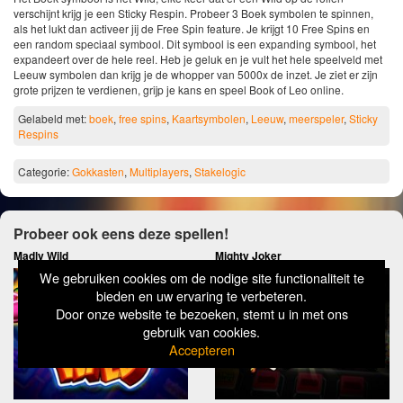
verschijnt krijg je een Sticky Respin. Probeer 3 Boek symbolen te spinnen,
als het lukt dan activeer jij de Free Spin feature. Je krijgt 10 Free Spins en
een random speciaal symbool. Dit symbool is een expanding symbool, het
expandeert over de hele reel. Heb je geluk en je vult het hele speelveld met
Leeuw symbolen dan krijg je de whopper van 5000x de inzet. Je ziet er zijn
grote prijzen te verdienen, grijp je kans en speel Book of Leo online.
Gelabeld met:
boek
,
free spins
,
Kaartsymbolen
,
Leeuw
,
meerspeler
,
Sticky
Respins
Categorie:
Gokkasten
,
Multiplayers
,
Stakelogic
Probeer ook eens deze spellen!
Madly Wild
Mighty Joker
We gebruiken cookies om de nodige site functionaliteit te
bieden en uw ervaring te verbeteren.
Door onze website te bezoeken, stemt u in met ons
gebruik van cookies.
Accepteren