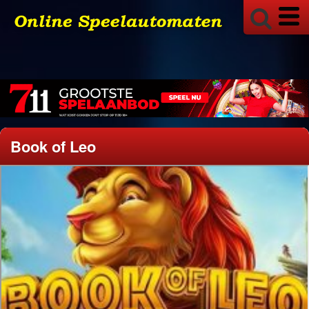
Book of Leo