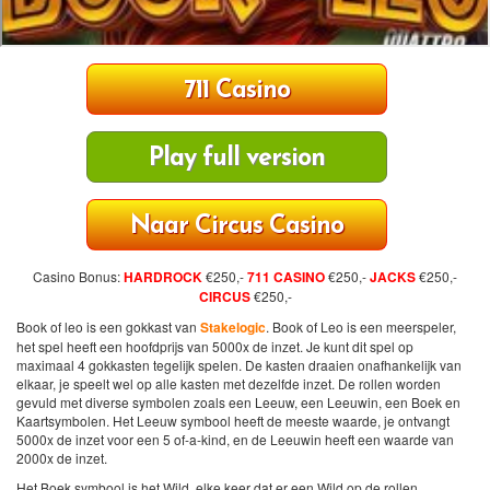
711 Casino
Play full version
Naar Circus Casino
Casino Bonus:
HARDROCK
€250,-
711 CASINO
€250,-
JACKS
€250,-
CIRCUS
€250,-
Book of leo is een gokkast van
Stakelogic
. Book of Leo is een meerspeler,
het spel heeft een hoofdprijs van 5000x de inzet. Je kunt dit spel op
maximaal 4 gokkasten tegelijk spelen. De kasten draaien onafhankelijk van
elkaar, je speelt wel op alle kasten met dezelfde inzet. De rollen worden
gevuld met diverse symbolen zoals een Leeuw, een Leeuwin, een Boek en
Kaartsymbolen. Het Leeuw symbool heeft de meeste waarde, je ontvangt
5000x de inzet voor een 5 of-a-kind, en de Leeuwin heeft een waarde van
2000x de inzet.
Het Boek symbool is het Wild, elke keer dat er een Wild op de rollen