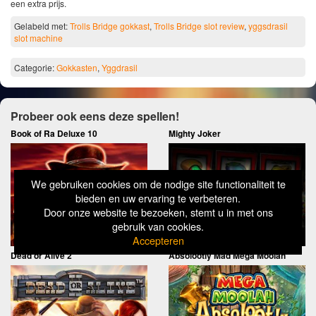
een extra prijs.
Gelabeld met:
Trolls Bridge gokkast
,
Trolls Bridge slot review
,
yggsdrasil
slot machine
Categorie:
Gokkasten
,
Yggdrasil
Probeer ook eens deze spellen!
Book of Ra Deluxe 10
Mighty Joker
We gebruiken cookies om de nodige site functionaliteit te
bieden en uw ervaring te verbeteren.
Door onze website te bezoeken, stemt u in met ons
gebruik van cookies.
Accepteren
Dead or Alive 2
Absolootly Mad Mega Moolah