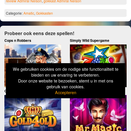
review Admiral Nelson
,
gokkast Admiral Nelson
Categorie:
Amatic
,
Gokkasten
Probeer ook eens deze spellen!
Cops n Robbers
Simply Wild Supergame
We gebruiken cookies om de nodige site functionaliteit te
bieden en uw ervaring te verbeteren.
Door onze website te bezoeken, stemt u in met ons
gebruik van cookies.
Gold 4 Old
Mr Magic
Accepteren