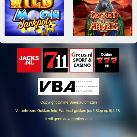
Copyright
Online Speelautomaten
Verantwoord Gokken Info, Wat kost gokken jou? Stop op tijd, 18+
Ik wil geen advertenties zien.