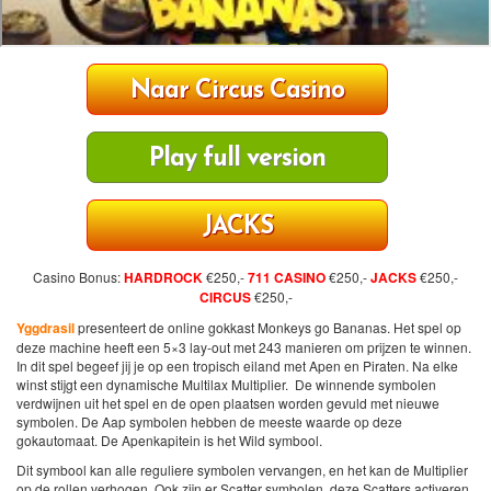
Naar Circus Casino
Play full version
JACKS
Casino Bonus:
HARDROCK
€250,-
711 CASINO
€250,-
JACKS
€250,-
CIRCUS
€250,-
Yggdrasil
presenteert de online gokkast Monkeys go Bananas. Het spel op
deze machine heeft een 5×3 lay-out met 243 manieren om prijzen te winnen.
In dit spel begeef jij je op een tropisch eiland met Apen en Piraten. Na elke
winst stijgt een dynamische Multilax Multiplier. De winnende symbolen
verdwijnen uit het spel en de open plaatsen worden gevuld met nieuwe
symbolen. De Aap symbolen hebben de meeste waarde op deze
gokautomaat. De Apenkapitein is het Wild symbool.
Dit symbool kan alle reguliere symbolen vervangen, en het kan de Multiplier
op de rollen verhogen. Ook zijn er Scatter symbolen, deze Scatters activeren