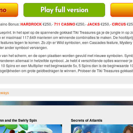
no
Play full version
sino Bonus:
HARDROCK
€250,-
711 CASINO
€250,-
JACKS
€250,-
CIRCUS
€25
eprint. In het spel op de spannende gokkast Tiki Treasures ga je de jungle in op z
jn er maximaal 117.649 manieren om winnende combinaties te maken. De hoofdprijs
e features tegen te komen. Zo zijn er Wild symbolen, een Cascades feature, Myster
der ander symbool vervangen.
 van het scherm, en de open plaatsen worden gevuld met nieuwe symbolen. Symbo
anderen allemaal in hetzelfde symbool. Je hebt 4 verschillende opties wanneer je d
10 Spins en een Multiplier met beginwaarde 5x, 5 Spins dan is de beginwaarde 10x
mogelijkheden om grote geldbedragen te winnen. Probeer de Tiki Treasures gokkast
i
aways
inn and the Swirly Spin
Secrets of Atlantis