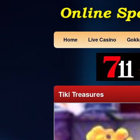
Home
Live Casino
Gokk
Tiki Treasures