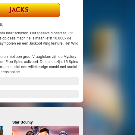
tot €250
0,-
oek naar schatten. Het speelveld bestaat uit 6
 op deze machine is maar liefst 10.000x de
y symbolen en een Jackpot King feature. Het Wild
len met een groot Vraagteken zijn de Mystery
e Free Spins activeert. De opties zijn: 15 Spins
, en tot slot een willekeurige combi met aantal
 eens online.
Star Bounty