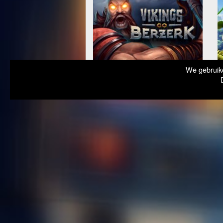
We gebruike