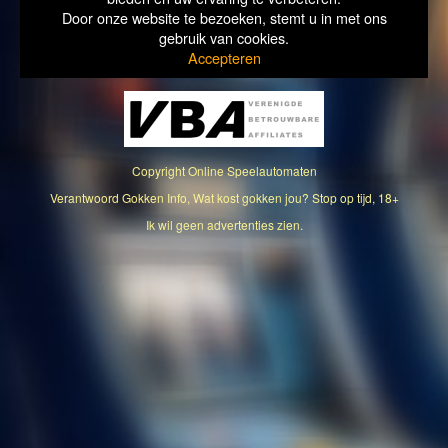
Door onze website te bezoeken, stemt u in met ons
gebruik van cookies.
Accepteren
Copyright
Online Speelautomaten
Verantwoord Gokken Info, Wat kost gokken jou? Stop op tijd, 18+
Ik wil geen advertenties zien.