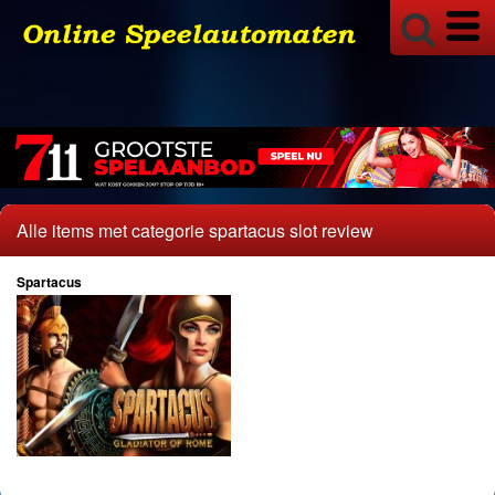
Shuffle Master
Spearhead
Spinplay
Spin to Win Jackpot
Stakelogic
Stormcraft
Alle items met categorie spartacus slot review
Super Stake
Timers
Spartacus
Triple Edge
WMS Williams
Yggdrasil
Bingo
Buy Bonus