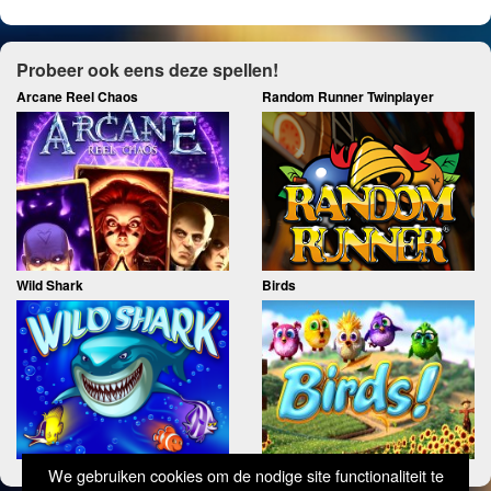
18+ Gok Info
Probeer ook eens deze spellen!
Arcane Reel Chaos
Random Runner Twinplayer
Wild Shark
Birds
We gebruiken cookies om de nodige site functionaliteit te