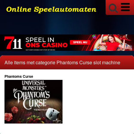
Shuffle Master
Spearhead
Spinplay
Spin to Win Jackpot
Stakelogic
Stormcraft
Alle items met categorie Phantoms Curse slot machine
Super Stake
Timers
Phantoms Curse
Triple Edge
WMS Williams
Yggdrasil
Bingo
Buy Bonus