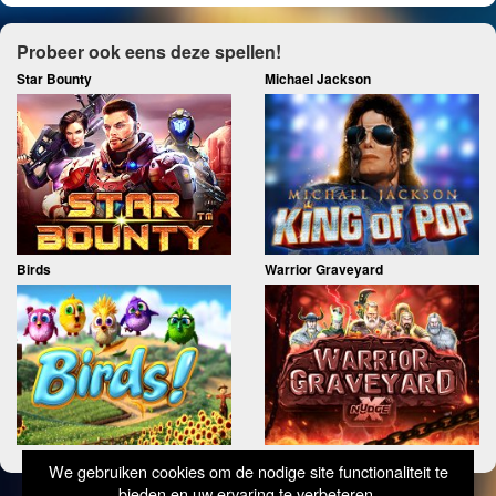
Alles
18+ Gok Info
Probeer ook eens deze spellen!
Star Bounty
Michael Jackson
Birds
Warrior Graveyard
We gebruiken cookies om de nodige site functionaliteit te
bieden en uw ervaring te verbeteren.