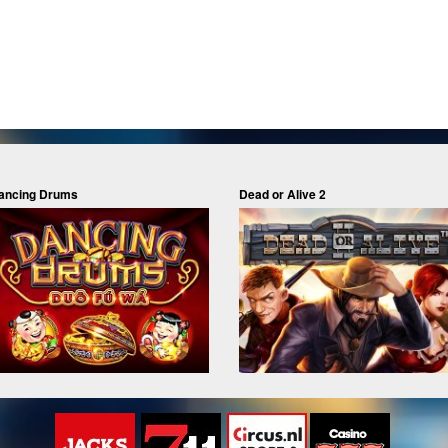
ancing Drums
Dead or Alive 2