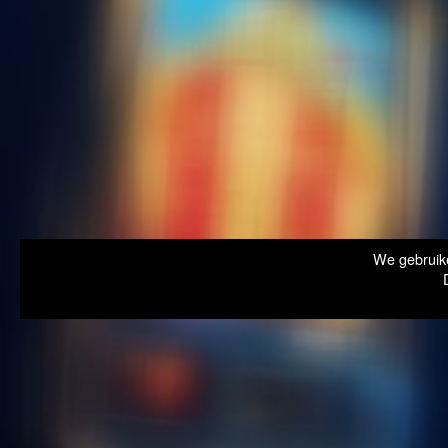
We gebruike