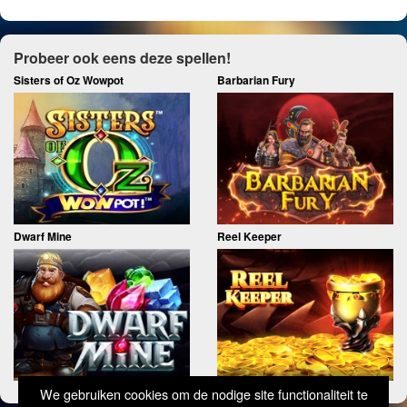
18+ Gok Info
Probeer ook eens deze spellen!
Sisters of Oz Wowpot
Barbarian Fury
Dwarf Mine
Reel Keeper
We gebruiken cookies om de nodige site functionaliteit te