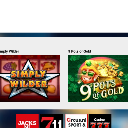
imply Wilder
9 Pots of Gold