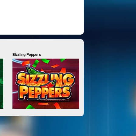
Sizzling Peppers