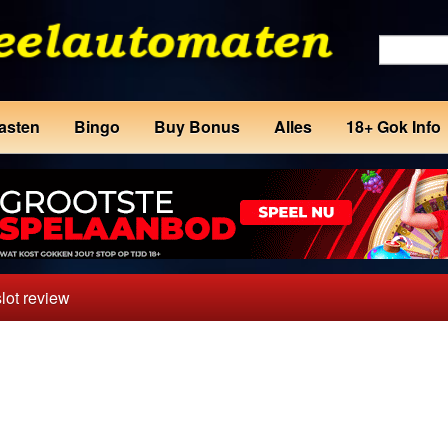
asten
Bingo
Buy Bonus
Alles
18+ Gok Info
lot review