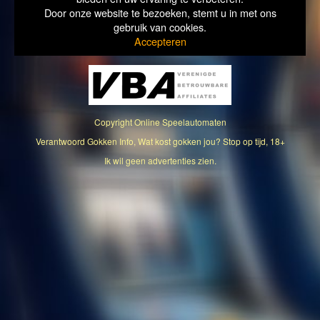
Door onze website te bezoeken, stemt u in met ons
gebruik van cookies.
Accepteren
Copyright
Online Speelautomaten
Verantwoord Gokken Info, Wat kost gokken jou? Stop op tijd, 18+
Ik wil geen advertenties zien.