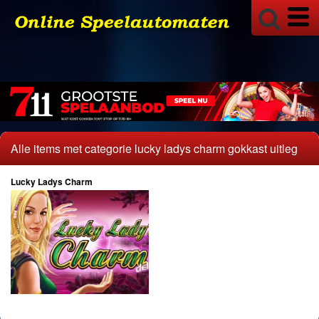
Shuffle Master
Spearhead
Spinplay
Spin to Win Jackpot
Stakelogic
Stormcraft
Alle items met categorie lucky ladys charm gokkast uitleg
Super Stake
Timers
Lucky Ladys Charm
Triple Edge
WMS Williams
Yggdrasil
Bingo
Buy Bonus