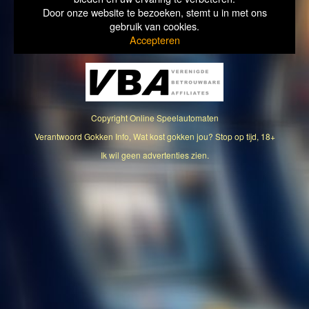
Door onze website te bezoeken, stemt u in met ons
gebruik van cookies.
Accepteren
Copyright
Online Speelautomaten
Verantwoord Gokken Info, Wat kost gokken jou? Stop op tijd, 18+
Ik wil geen advertenties zien.