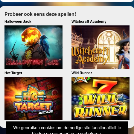
Alles
18+ Gok Info
Probeer ook eens deze spellen!
Halloween Jack
Witchcraft Academy
Hot Target
Wild Runner
We gebruiken cookies om de nodige site functionaliteit te
bieden en uw ervaring te verbeteren.