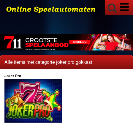
Shuffle Master
Spearhead
Spinplay
Spin to Win Jackpot
Stakelogic
Stormcraft
Alle items met categorie joker pro gokkast
Super Stake
Timers
Joker Pro
Triple Edge
WMS Williams
Yggdrasil
Bingo
Buy Bonus