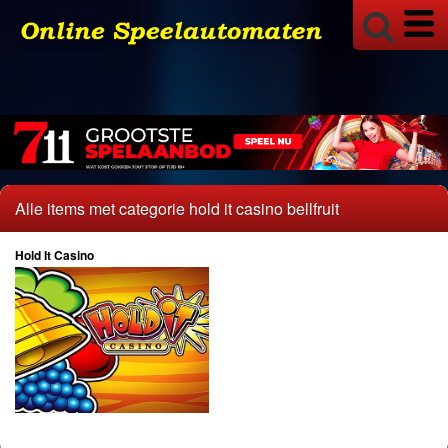
Shuffle Master
Spearhead
Spinplay
Spin to Win Jackpot
Stakelogic
Stormcraft
Alle items met categorie hold it casino bellfruit
Super Stake
Timers
Hold It Casino
Triple Edge
WMS Williams
Yggdrasil
Bingo
Buy Bonus