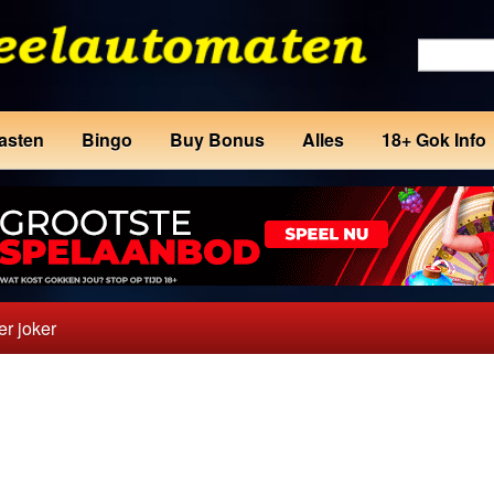
asten
Bingo
Buy Bonus
Alles
18+ Gok Info
er joker