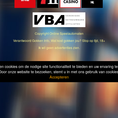
Copyright
Online Speelautomaten
Verantwoord Gokken Info, Wat kost gokken jou? Stop op tijd, 18+
Ik wil geen advertenties zien.
n cookies om de nodige site functionaliteit te bieden en uw ervaring te
Door onze website te bezoeken, stemt u in met ons gebruik van cookies
Accepteren