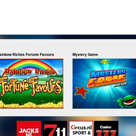
ainbow Riches Fortune Favours
Mystery Game