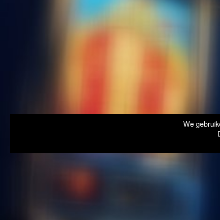
We gebruike