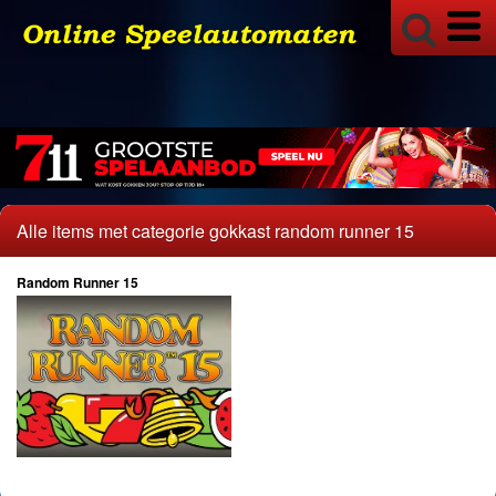
Shuffle Master
Spearhead
Spinplay
Spin to Win Jackpot
Stakelogic
Stormcraft
Alle items met categorie gokkast random runner 15
Super Stake
Timers
Random Runner 15
Triple Edge
WMS Williams
Yggdrasil
Bingo
Buy Bonus