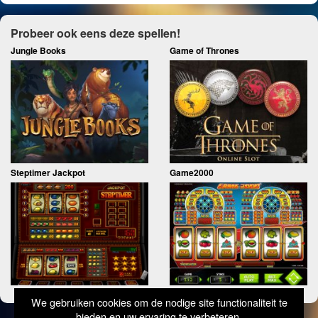
Alles
18+ Gok Info
Probeer ook eens deze spellen!
Jungle Books
Game of Thrones
Steptimer Jackpot
Game2000
We gebruiken cookies om de nodige site functionaliteit te
bieden en uw ervaring te verbeteren.