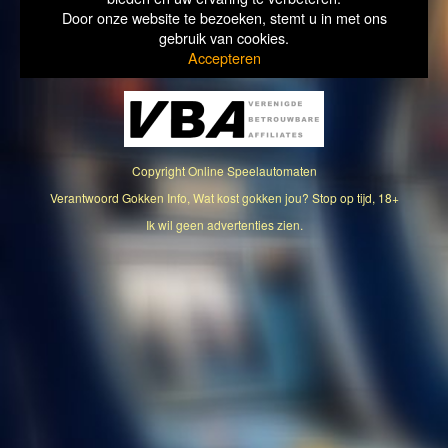
Door onze website te bezoeken, stemt u in met ons
gebruik van cookies.
Accepteren
Copyright
Online Speelautomaten
Verantwoord Gokken Info, Wat kost gokken jou? Stop op tijd, 18+
Ik wil geen advertenties zien.