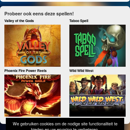
Alles
18+ Gok Info
Probeer ook eens deze spellen!
Valley of the Gods
Taboo Spell
Phoenix Fire Power Reels
Wild Wild West
We gebruiken cookies om de nodige site functionaliteit te
bieden en uw ervaring te verbeteren.