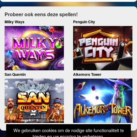
Alles
18+ Gok Info
Probeer ook eens deze spellen!
Milky Ways
Penguin City
San Quentin
Alkemors Tower
We gebruiken cookies om de nodige site functionaliteit te
bieden en uw ervaring te verbeteren.