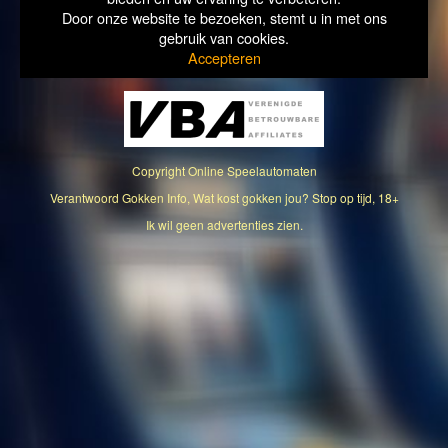
Door onze website te bezoeken, stemt u in met ons
gebruik van cookies.
Accepteren
Copyright
Online Speelautomaten
Verantwoord Gokken Info, Wat kost gokken jou? Stop op tijd, 18+
Ik wil geen advertenties zien.