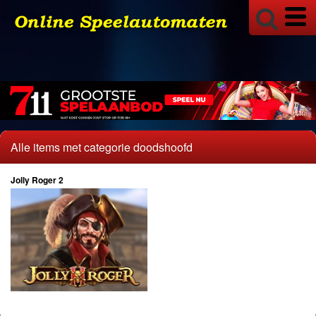
Shuffle Master
Spearhead
Spinplay
Spin to Win Jackpot
Stakelogic
Stormcraft
Alle items met categorie doodshoofd
Super Stake
Timers
Jolly Roger 2
Triple Edge
WMS Williams
Yggdrasil
Bingo
Buy Bonus